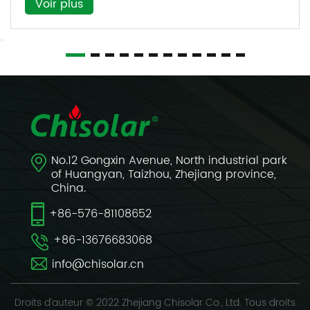
r plus
Voi
No.12 Gongxin Avenue, North industrial park
of Huangyan, Taizhou, Zhejiang province,
China.
+86-576-81108652
+86-13676683068
info@chisolar.cn
Droits d’auteur © 2022 Zhejiang Chisolar Co., Ltd. Tous droits