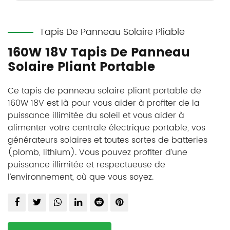
Tapis De Panneau Solaire Pliable
160W 18V Tapis De Panneau
Solaire Pliant Portable
Ce tapis de panneau solaire pliant portable de
160W 18V est là pour vous aider à profiter de la
puissance illimitée du soleil et vous aider à
alimenter votre centrale électrique portable, vos
générateurs solaires et toutes sortes de batteries
(plomb, lithium). Vous pouvez profiter d’une
puissance illimitée et respectueuse de
l’environnement, où que vous soyez.
Notre tapis de panneau solaire pliant portable 1
60W 18V utilise des cellules solaires mono de qualité
A, l’efficacité peut être supérieure à 22,5%, la
stratification PET ou ETFE, cousue avec un tissu 600D,