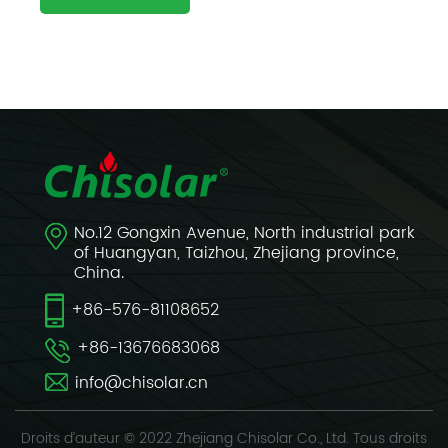
No.12 Gongxin Avenue, North industrial park
of Huangyan, Taizhou, Zhejiang province,
China.
+86-576-81108652
+86-13676683068
info@chisolar.cn
Droits d’auteur © 2022 Zhejiang Chisolar Co., Ltd. Tous droits