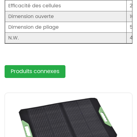
Efficacité des cellules
22
Dimension ouverte
16
Dimension de pliage
57
N.W.
4,
Produits connexes