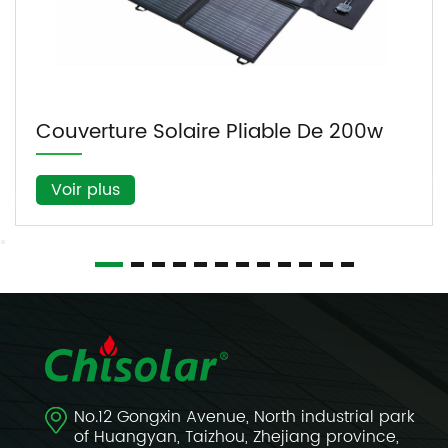
re Pliable De 200w
Voir plus
No.12 Gongxin Avenue, North industrial park
of Huangyan, Taizhou, Zhejiang province,